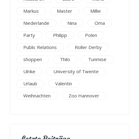
Markus
Master
Millie
Niederlande
Nina
Oma
Party
Philipp
Polen
Public Relations
Roller Derby
shoppen
Thilo
Tunmise
Ulrike
University of Twente
Urlaub
Valentin
Weihnachten
Zoo Hannover